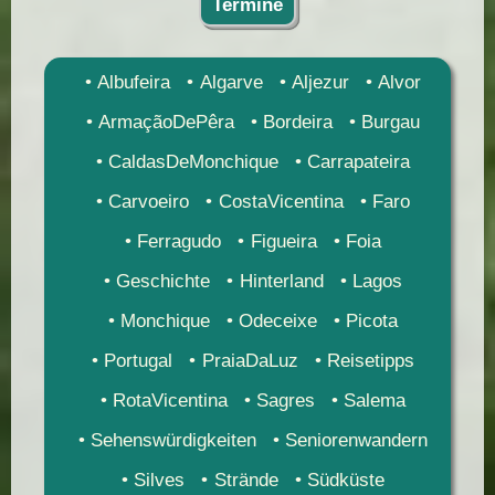
Termine
Albufeira
Algarve
Aljezur
Alvor
ArmaçãoDePêra
Bordeira
Burgau
CaldasDeMonchique
Carrapateira
Carvoeiro
CostaVicentina
Faro
Ferragudo
Figueira
Foia
Geschichte
Hinterland
Lagos
Monchique
Odeceixe
Picota
Portugal
PraiaDaLuz
Reisetipps
RotaVicentina
Sagres
Salema
Sehenswürdigkeiten
Seniorenwandern
Silves
Strände
Südküste