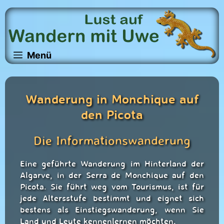
Zum
Inhalt
springen
Menü
Wanderung in Monchique auf
den Picota
Die Informationswanderung
Eine geführte Wanderung im Hinterland der
Algarve, in der Serra de Monchique auf den
Picota. Sie führt weg vom Tourismus, ist für
jede Altersstufe bestimmt und eignet sich
bestens als Einstiegswanderung, wenn Sie
Land und Leute kennenlernen möchten.