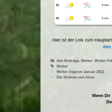
Hier ist der Link zum Hauptar
den 
Kategorien
Alle Beiträge
,
Wetter
,
Wetter Fe
Schlagwörter
Wetter
Wetter Algarve Januar 2021
Die Strände von Alvor
Wenn Dir d
De