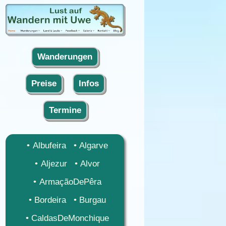
Wanderungen
Preise
Infos
Termine
Albufeira
Algarve
Aljezur
Alvor
ArmaçãoDePêra
Bordeira
Burgau
CaldasDeMonchique