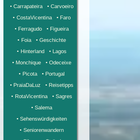
Carrapateira
Carvoeiro
CostaVicentina
Faro
Ferragudo
Figueira
Foia
Geschichte
Hinterland
Lagos
Monchique
Odeceixe
Picota
Portugal
PraiaDaLuz
Reisetipps
RotaVicentina
Sagres
Salema
Sehenswürdigkeiten
Seniorenwandern